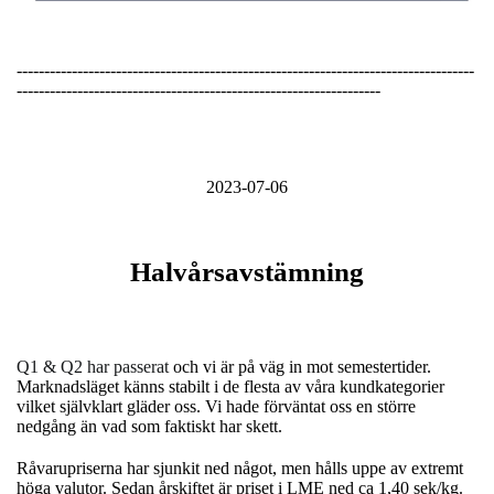
-----------------------------------------------------------------------------------
------------------------------------------------------------------
2023-07-06
Halvårsavstämning
Q1 & Q2 har passerat
och vi är på väg in mot semestertider.
Marknadsläget känns stabilt i de flesta av våra kundkategorier
vilket självklart gläder oss. Vi hade förväntat oss en större
nedgång än vad som faktiskt har skett.
Råvarupriserna har sjunkit ned något, men hålls uppe av extremt
höga valutor. Sedan årskiftet är priset i LME ned ca 1,40 sek/kg.