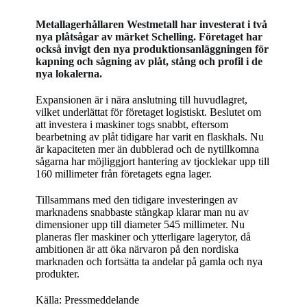
Metallagerhållaren Westmetall har investerat i två
nya plåtsågar av märket Schelling. Företaget har
också invigt den nya produktionsanläggningen för
kapning och sågning av plåt, stång och profil i de
nya lokalerna.
Expansionen är i nära anslutning till huvudlagret,
vilket underlättat för företaget logistiskt. Beslutet om
att investera i maskiner togs snabbt, eftersom
bearbetning av plåt tidigare har varit en flaskhals. Nu
är kapaciteten mer än dubblerad och de nytillkomna
sågarna har möjliggjort hantering av tjocklekar upp till
160 millimeter från företagets egna lager.
Tillsammans med den tidigare investeringen av
marknadens snabbaste stångkap klarar man nu av
dimensioner upp till diameter 545 millimeter. Nu
planeras fler maskiner och ytterligare lagerytor, då
ambitionen är att öka närvaron på den nordiska
marknaden och fortsätta ta andelar på gamla och nya
produkter.
Källa: Pressmeddelande