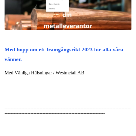
Med hopp om ett framgångsrikt 2023 för alla våra
vänner.
Med Vänliga Hälsningar / Westmetall AB
-----------------------------------------------------------------------------------
------------------------------------------------------------------