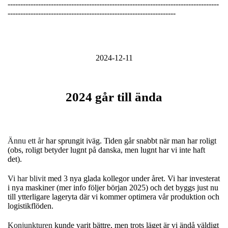
-----------------------------------------------------------------------------------
------------------------------------------------------------------
2024-12-11
2024 går till ända
Ännu ett år
har sprungit iväg. Tiden går snabbt när man har roligt
(obs, roligt betyder lugnt på danska, men lugnt har vi inte haft
det).
Vi har blivit
med 3 nya glada kollegor under året. Vi har investerat
i nya maskiner (mer info följer början 2025) och det byggs just nu
till ytterligare lageryta där vi kommer optimera vår produktion och
logistikflöden.
Konjunkturen
kunde varit bättre, men trots läget är vi ändå väldigt